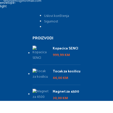
servissenci@hotmail.com
Uslovi korištenja
Sigurnost
PROIZVODI
Kopacica SENCI
999,99
KM
Tocak za kosilicu
46,00
KM
Magnet za 4500
30,00
KM
HUSQVARNA 135R