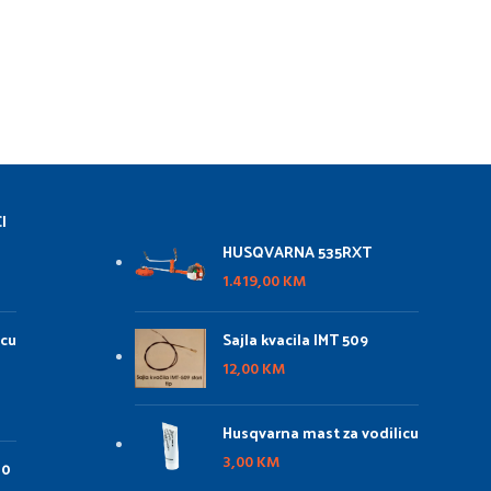
I
HUSQVARNA 535RXT
1.419,00
KM
Sajla kvacila IMT 509
icu
12,00
KM
Husqvarna mast za vodilicu
3,00
KM
00