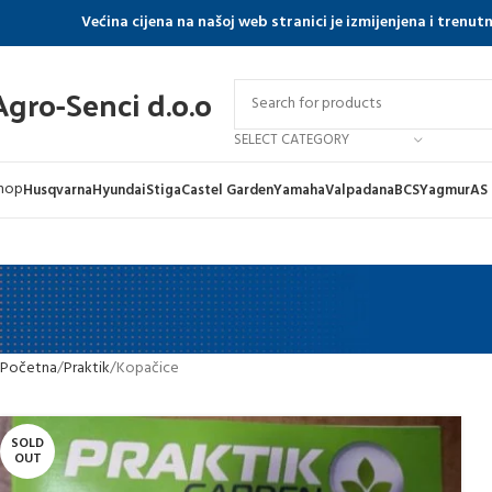
Većina cijena na našoj web stranici je izmijenjena i trenu
Agro-Senci d.o.o
SELECT CATEGORY
hop
Husqvarna
Hyundai
Stiga
Castel Garden
Yamaha
Valpadana
BCS
Yagmur
AS
Početna
Praktik
Kopačice
SOLD
OUT