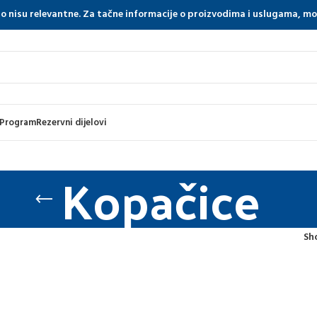
tno nisu relevantne. Za tačne informacije o proizvodima i uslugama, m
 Program
Rezervni dijelovi
Kopačice
Sh