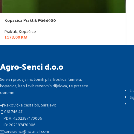
Kopacica Praktik PG64900
Praktik
,
Kopačice
1.573,00
KM
Agro-Senci d.o.o
Servis i prodaja motornih pila, kosilica, trimera,
kopacica, kao i svih rezervnih dijelova, te pratece
Us
opreme
Si
Rakovička cesta bb, Sarajevo
061 746 411
PDV: 4202387470006
ID: 202387470006
servissenci@hotmail.com