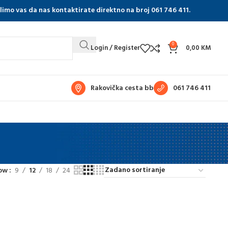
olimo vas da nas kontaktirate direktno na broj 061 746 411.
0
Login / Register
0,00
KM
Rakovička cesta bb
061 746 411
ow
9
12
18
24