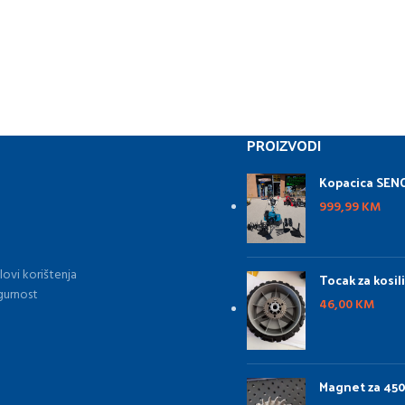
PROIZVODI
Kopacica SENC
999,99
KM
lovi korištenja
Tocak za kosil
gurnost
46,00
KM
Magnet za 45