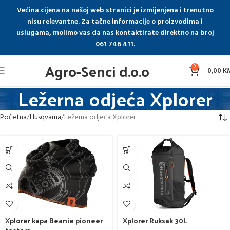
Većina cijena na našoj web stranici je izmijenjena i trenutno
nisu relevantne. Za tačne informacije o proizvodima i
uslugama, molimo vas da nas kontaktirate direktno na broj
061 746 411.
Agro-Senci d.o.o
0
0,00
K
Ležerna odjeća Xplorer
Početna
Husqvarna
Ležerna odjeća Xplorer
Xplorer kapa Beanie pioneer
Xplorer Ruksak 30L