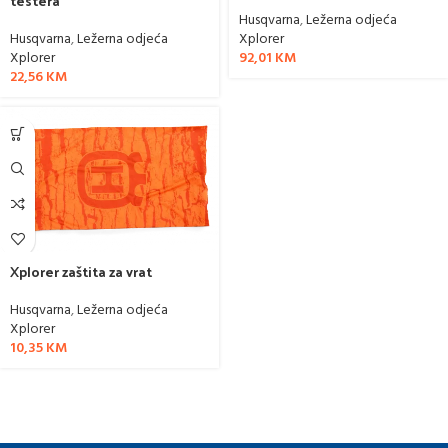
testera
Husqvarna
,
Ležerna odjeća
Husqvarna
,
Ležerna odjeća
Xplorer
Xplorer
92,01
KM
22,56
KM
Xplorer zaštita za vrat
Husqvarna
,
Ležerna odjeća
Xplorer
10,35
KM