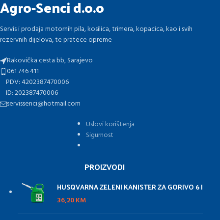
Agro-Senci d.o.o
Servis i prodaja motornih pila, kosilica, trimera, kopacica, kao i svih
rezervnih dijelova, te pratece opreme
Rakovička cesta bb, Sarajevo
061 746 411
PDV: 4202387470006
ID: 202387470006
servissenci@hotmail.com
Uslovi korištenja
Sigurnost
PROIZVODI
HUSQVARNA ZELENI KANISTER ZA GORIVO 6 l
36,20
KM