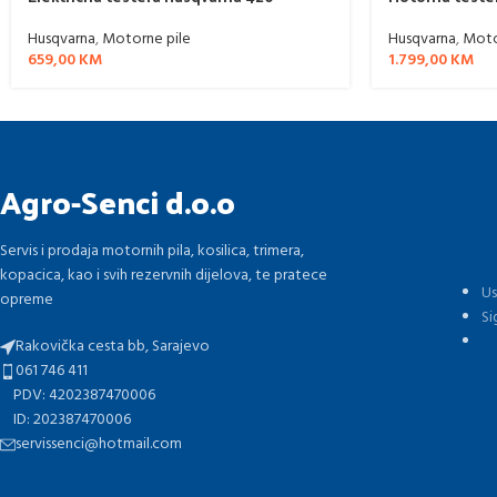
Husqvarna
,
Motorne pile
Husqvarna
,
Moto
659,00
KM
1.799,00
KM
Agro-Senci d.o.o
Servis i prodaja motornih pila, kosilica, trimera,
kopacica, kao i svih rezervnih dijelova, te pratece
Us
opreme
Si
Rakovička cesta bb, Sarajevo
061 746 411
PDV: 4202387470006
ID: 202387470006
servissenci@hotmail.com