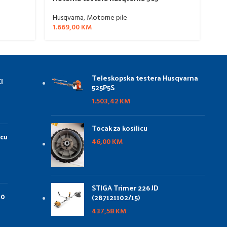
Husqvarna
,
Motorne pile
Hu
1.669,00
KM
92
Teleskopska testera Husqvarna
I
525P5S
1.503,42
KM
Tocak za kosilicu
icu
46,00
KM
STIGA Trimer 226 JD
00
(287121102/15)
437,58
KM