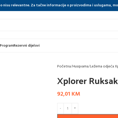
tno nisu relevantne. Za tačne informacije o proizvodima i uslugama, m
 Program
Rezervni dijelovi
Početna
Husqvarna
Ležerna odjeća X
Xplorer Ruksa
92,01
KM