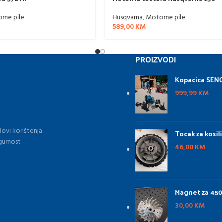
rne pile
Husqvarna
,
Motorne pile
589,00
KM
PROIZVODI
Kopacica SENC
999,99
KM
lovi korištenja
Tocak za kosil
gurnost
46,00
KM
Magnet za 45
30,00
KM