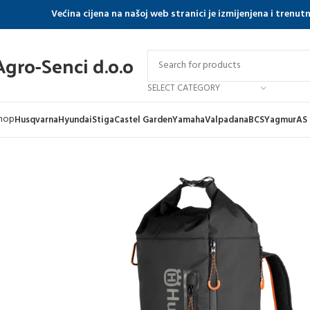
Većina cijena na našoj web stranici je izmijenjena i trenu
Agro-Senci d.o.o
SELECT CATEGORY
hop
Husqvarna
Hyundai
Stiga
Castel Garden
Yamaha
Valpadana
BCS
Yagmur
AS