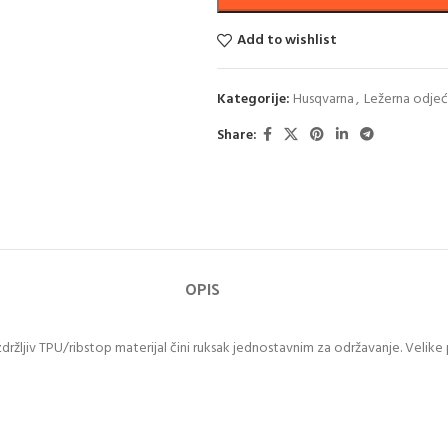
Add to wishlist
Kategorije:
Husqvarna
,
Ležerna odjeć
Share:
OPIS
držljiv TPU/ribstop materijal čini ruksak jednostavnim za održavanje. Velike