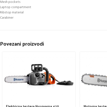
Mesh pockets
Laptop compartment
Ribstop material
Carabiner
Povezani proizvodi
Elektricna testera Husqvarna 420
Motorna teste