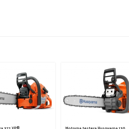
ra 372 XP®
Motorna testera Husqvarna 130