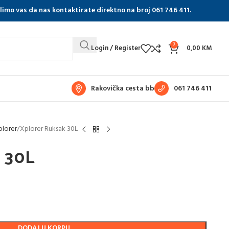
olimo vas da nas kontaktirate direktno na broj 061 746 411.
0
Login / Register
0,00
KM
Rakovička cesta bb
061 746 411
plorer
Xplorer Ruksak 30L
k 30L
DODAJ U KORPU