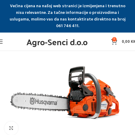
Većina cijena na našoj web stranici je izmijenjena i trenutno
nisu relevantne. Za tačne informacije o proizvodima i
uslugama, molimo vas da nas kontaktirate direktno na broj
061 746 411.
Agro-Senci d.o.o
0
0,00
K
Click to enlarge