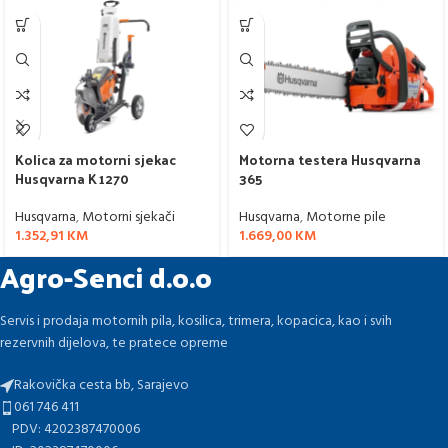
Kolica za motorni sjekac
Motorna testera Husqvarna
Husqvarna K 1270
365
Husqvarna
,
Motorni sjekači
Husqvarna
,
Motorne pile
1.352,91
KM
1.669,00
KM
Agro-Senci d.o.o
Servis i prodaja motornih pila, kosilica, trimera, kopacica, kao i svih
rezervnih dijelova, te pratece opreme
Rakovička cesta bb, Sarajevo
061 746 411
PDV: 4202387470006