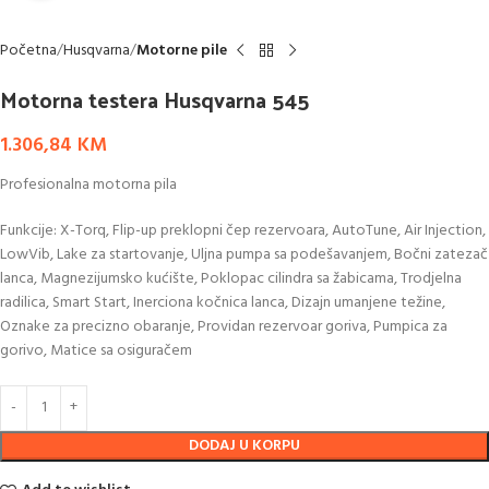
Početna
Husqvarna
Motorne pile
Motorna testera Husqvarna 545
1.306,84
KM
Profesionalna motorna pila
Funkcije: X-Torq, Flip-up preklopni čep rezervoara, AutoTune, Air Injection,
LowVib, Lake za startovanje, Uljna pumpa sa podešavanjem, Bočni zatezač
lanca, Magnezijumsko kućište, Poklopac cilindra sa žabicama, Trodjelna
radilica, Smart Start, Inerciona kočnica lanca, Dizajn umanjene težine,
Oznake za precizno obaranje, Providan rezervoar goriva, Pumpica za
gorivo, Matice sa osiguračem
DODAJ U KORPU