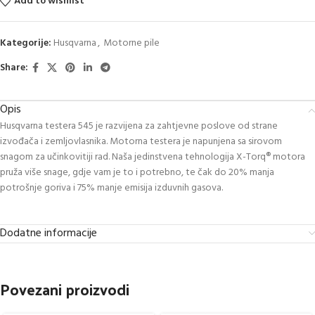
Add to wishlist
Kategorije:
Husqvarna
,
Motorne pile
Share:
Opis
Husqvarna testera 545 je razvijena za zahtjevne poslove od strane
izvođača i zemljovlasnika. Motorna testera je napunjena sa sirovom
snagom za učinkovitiji rad. Naša jedinstvena tehnologija X-Torq® motora
pruža više snage, gdje vam je to i potrebno, te čak do 20% manja
potrošnje goriva i 75% manje emisija izduvnih gasova.
Dodatne informacije
Povezani proizvodi