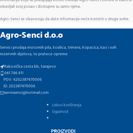
Informacije koje se prikupljaju koristi osoblje Agro-Senci i koriste ih kako bi
obavljali svoj posao i dostupne su samo njima.
Agro-Senci se obavezuju da date informacije neće koristiti u druge svrhe.
Agro-Senci d.o.o
Servis i prodaja motornih pila, kosilica, trimera, kopacica, kao i svih
rezervnih dijelova, te pratece opreme
Rakovička cesta bb, Sarajevo
061 746 411
PDV: 4202387470006
ID: 202387470006
servissenci@hotmail.com
Uslovi korištenja
Sigurnost
PROIZVODI