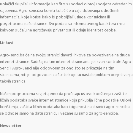
Kolačići skupljaju informacije kao što su podaci o broju posjeta određenim
sajtovima. Agro-senci.ba koristi kolačiće u cilju dobivanja određenih
informacija, koje koristi kako bi poboljšali usluge korisnicima ili
posjetiocima naše stranice. Svi podaci su informativnog karaktera i ni u
kakvom slučaju ne ugrožavaju privatnost ili odaju identitet osobe.
Linkovi
Agro-senci.ba će na svojoj stranici davati linkove za povezivanje na druge
internet stranice. Sadržaj na tim internet stranicama je izvan kontrole Agro-
Senci i Agro-Senci nije odgovoran za ono što se prikazuje na tim
stranicama, niti je odgovoran za štete koje su nastale prilikom posjećivanja
takvih stranica.
Našim posjetiocima savjetujemo da pročitaju uslove korištenja i zaštite
ličnih podataka svake internet stranice koja prikuplja lične podatke. Uslovi
korištenja, zaštita ličnih podataka kao i sigurnost na stranici agro-senci.ba
se odnose samo na datu stranicu i vezane su samo za agro-senci.ba.
Newsletter