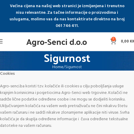
Većina cijena na našoj web stranici je izmijenjena i trenutno
nisu relevantne. Za tačne informacije o proizvodima i
uslugama, molimo vas da nas kontaktirate direktno na broj
061 746 411.
Agro-Senci d.o.o
0
0,00
K
Sigurnost
Home
Sigurnost
Cookies
Agro-senci.ba koristi tzv. kolačiće ili cookies u cilju poboljšanja usluge
krajnjim korisnicima i posjetiocima Agro-Senci web trgovine. Kolačići ne
sadrže lične podatke određene osobe i ne mogu se dodjeliti korisniku.
Uključivanjem kolačića na vašem web pretraživaču ne čini nikakvu štetu
vašem računaru i ne sadrži nikakve zlonamjerne aplikacije niti viruse. Svrha
kolačića je da skuplja određene informacije i čuva određene tekstualne
datoteke na vašem računaru.