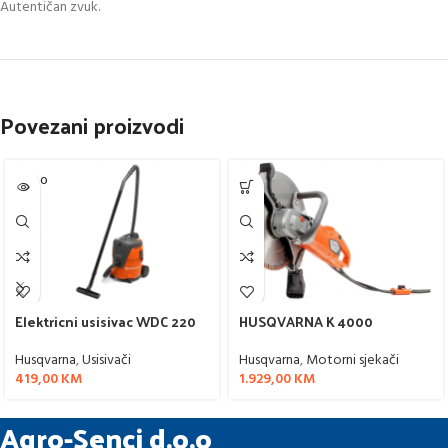
Autentičan zvuk.
Povezani proizvodi
SOLD O
UT
Elektricni usisivac WDC 220
HUSQVARNA K 4000
Husqvarna
,
Usisivači
Husqvarna
,
Motorni sjekači
419,00
KM
1.929,00
KM
Agro-Senci d.o.o