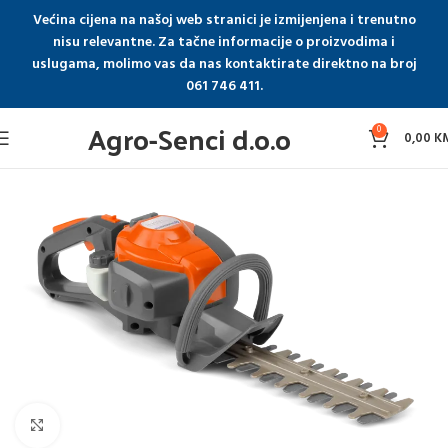
Većina cijena na našoj web stranici je izmijenjena i trenutno
nisu relevantne. Za tačne informacije o proizvodima i
uslugama, molimo vas da nas kontaktirate direktno na broj
061 746 411.
Agro-Senci d.o.o
0
0,00
K
Click to enlarge