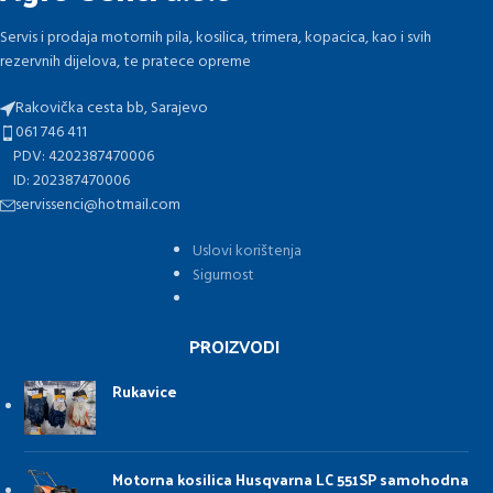
Servis i prodaja motornih pila, kosilica, trimera, kopacica, kao i svih
rezervnih dijelova, te pratece opreme
Rakovička cesta bb, Sarajevo
061 746 411
PDV: 4202387470006
ID: 202387470006
servissenci@hotmail.com
Uslovi korištenja
Sigurnost
PROIZVODI
Rukavice
Motorna kosilica Husqvarna LC 551SP samohodna