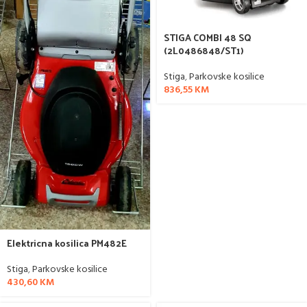
STIGA COMBI 48 SQ
(2L0486848/ST1)
Stiga
,
Parkovske kosilice
836,55
KM
Elektricna kosilica PM482E
Stiga
,
Parkovske kosilice
430,60
KM