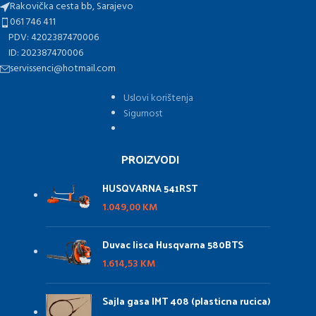
Rakovička cesta bb, Sarajevo
061 746 411
PDV: 4202387470006
ID: 202387470006
servissenci@hotmail.com
Uslovi korištenja
Sigurnost
PROIZVODI
HUSQVARNA 541RST
1.049,00
KM
Duvac lisca Husqvarna 580BTS
1.614,53
KM
Sajla gasa IMT 408 (plasticna rucica)