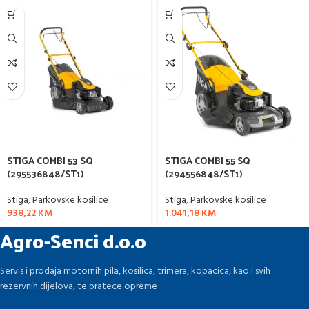
STIGA COMBI 53 SQ
STIGA COMBI 55 SQ
(295536848/ST1)
(294556848/ST1)
Stiga
,
Parkovske kosilice
Stiga
,
Parkovske kosilice
938,22
KM
1.041,18
KM
Agro-Senci d.o.o
Servis i prodaja motornih pila, kosilica, trimera, kopacica, kao i svih
rezervnih dijelova, te pratece opreme