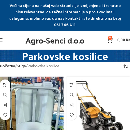
Većina cijena na našoj web stranici je izmijenjena i trenutno
nisu relevantne. Za tačne informacije o proizvodima i
uslugama, molimo vas da nas kontaktirate direktno na broj
061 746 411.
Agro-Senci d.o.o
0
0,00
K
Parkovske kosilice
Početna
Stiga
Parkovske kosilice