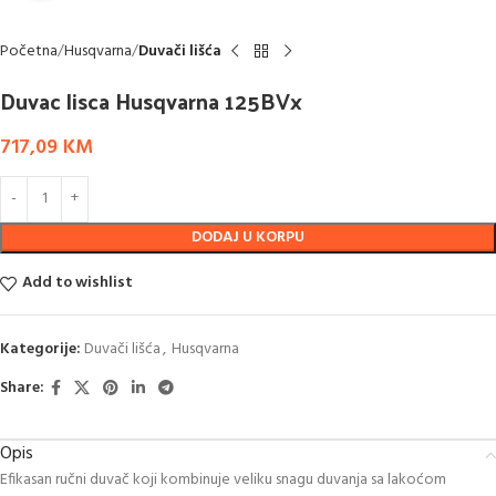
Početna
Husqvarna
Duvači lišća
Duvac lisca Husqvarna 125BVx
717,09
KM
DODAJ U KORPU
Add to wishlist
Kategorije:
Duvači lišća
,
Husqvarna
Share:
Opis
Efikasan ručni duvač koji kombinuje veliku snagu duvanja sa lakoćom