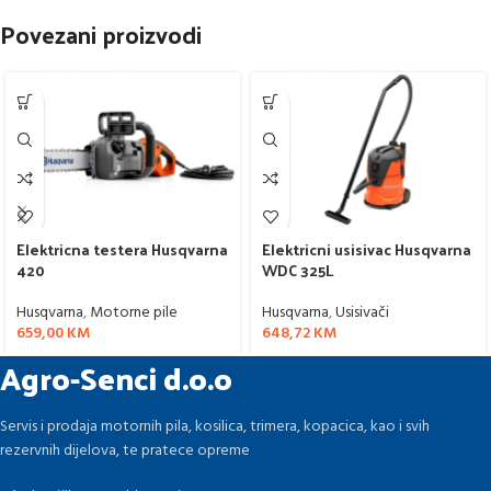
Povezani proizvodi
Elektricna testera Husqvarna
Elektricni usisivac Husqvarna
420
WDC 325L
Husqvarna
,
Motorne pile
Husqvarna
,
Usisivači
659,00
KM
648,72
KM
Agro-Senci d.o.o
Servis i prodaja motornih pila, kosilica, trimera, kopacica, kao i svih
rezervnih dijelova, te pratece opreme