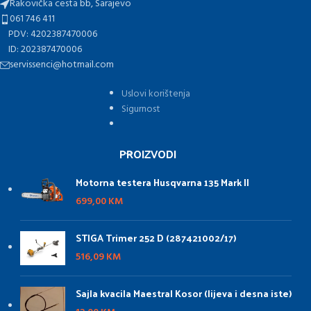
Rakovička cesta bb, Sarajevo
061 746 411
PDV: 4202387470006
ID: 202387470006
servissenci@hotmail.com
Uslovi korištenja
Sigurnost
PROIZVODI
Motorna testera Husqvarna 135 Mark II
699,00
KM
STIGA Trimer 252 D (287421002/17)
516,09
KM
Sajla kvacila Maestral Kosor (lijeva i desna iste)