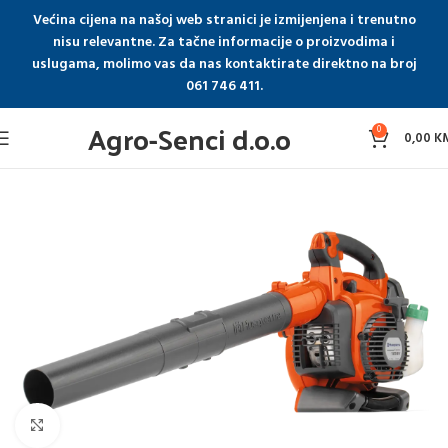
Većina cijena na našoj web stranici je izmijenjena i trenutno
nisu relevantne. Za tačne informacije o proizvodima i
uslugama, molimo vas da nas kontaktirate direktno na broj
061 746 411.
Agro-Senci d.o.o
0
0,00
K
Click to enlarge