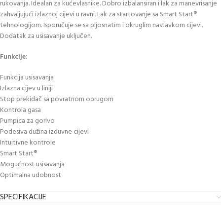
rukovanja. Idealan za kućevlasnike. Dobro izbalansiran i lak za manevrisanje
zahvaljujući izlaznoj cijevi u ravni. Lak za startovanje sa Smart Start®
tehnologijom. Isporučuje se sa pljosnatim i okruglim nastavkom cijevi.
Dodatak za usisavanje uključen.
Funkcije:
Funkcija usisavanja
Izlazna cijev u liniji
Stop prekidač sa povratnom oprugom
Kontrola gasa
Pumpica za gorivo
Podesiva dužina izduvne cijevi
Intuitivne kontrole
Smart Start®
Mogućnost usisavanja
Optimalna udobnost
SPECIFIKACIJE