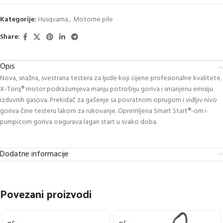
Kategorije:
Husqvarna
,
Motorne pile
Share:
Opis
Nova, snažna, svestrana testera za ljude koji cijene profesionalne kvalitete.
X-Torq® motor podrazumjeva manju potrošnju goriva i smanjenu emisiju
izduvnih gasova. Prekidač za gašenje sa povratnom oprugom i vidljiv nivo
goriva čine testeru lakom za rukovanje. Opremljena Smart Start®-om i
pumpicom goriva osigurava lagan start u svako doba.
Dodatne informacije
Povezani proizvodi