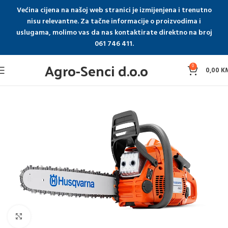
Većina cijena na našoj web stranici je izmijenjena i trenutno
nisu relevantne. Za tačne informacije o proizvodima i
uslugama, molimo vas da nas kontaktirate direktno na broj
061 746 411.
Agro-Senci d.o.o
0
0,00
K
Click to enlarge