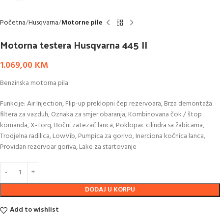
Početna
Husqvarna
Motorne pile
Motorna testera Husqvarna 445 II
1.069,00
KM
Benzinska motorna pila
Funkcije: Air Injection, Flip-up preklopni čep rezervoara, Brza demontaža
filtera za vazduh, Oznaka za smjer obaranja, Kombinovana čok / štop
komanda, X-Torq, Bočni zatezač lanca, Poklopac cilindra sa žabicama,
Trodjelna radilica, LowVib, Pumpica za gorivo, Inerciona kočnica lanca,
Providan rezervoar goriva, Lake za startovanje
DODAJ U KORPU
Add to wishlist