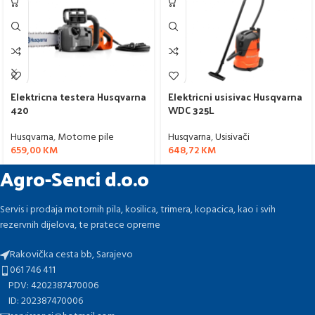
Elektricna testera Husqvarna
Elektricni usisivac Husqvarna
420
WDC 325L
Husqvarna
,
Motorne pile
Husqvarna
,
Usisivači
659,00
KM
648,72
KM
Agro-Senci d.o.o
Servis i prodaja motornih pila, kosilica, trimera, kopacica, kao i svih
rezervnih dijelova, te pratece opreme
Rakovička cesta bb, Sarajevo
061 746 411
PDV: 4202387470006
ID: 202387470006