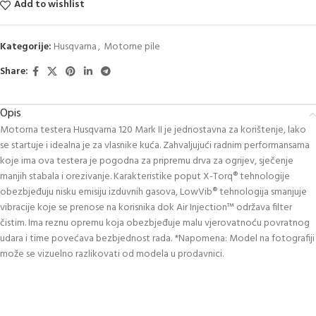
Add to wishlist
Kategorije:
Husqvarna
,
Motorne pile
Share:
Opis
Motorna testera Husqvarna 120 Mark II je jednostavna za korištenje, lako
se startuje i idealna je za vlasnike kuća. Zahvaljujući radnim performansama
koje ima ova testera je pogodna za pripremu drva za ogrijev, sječenje
manjih stabala i orezivanje. Karakteristike poput X-Torq® tehnologije
obezbjeđuju nisku emisiju izduvnih gasova, LowVib® tehnologija smanjuje
vibracije koje se prenose na korisnika dok Air Injection™ održava filter
čistim. Ima reznu opremu koja obezbjeđuje malu vjerovatnoću povratnog
udara i time povećava bezbjednost rada. *Napomena: Model na fotografiji
može se vizuelno razlikovati od modela u prodavnici.