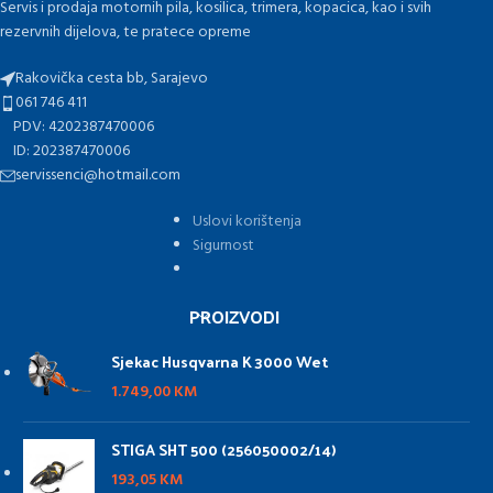
Servis i prodaja motornih pila, kosilica, trimera, kopacica, kao i svih
rezervnih dijelova, te pratece opreme
Rakovička cesta bb, Sarajevo
061 746 411
PDV: 4202387470006
ID: 202387470006
servissenci@hotmail.com
Uslovi korištenja
Sigurnost
PROIZVODI
Sjekac Husqvarna K 3000 Wet
1.749,00
KM
STIGA SHT 500 (256050002/14)
193,05
KM