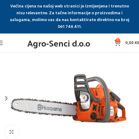
Većina cijena na našoj web stranici je izmijenjena i trenutno
nisu relevantne. Za tačne informacije o proizvodima i
uslugama, molimo vas da nas kontaktirate direktno na broj
061 746 411.
Agro-Senci d.o.o
0
0,00
K
Click to enlarge