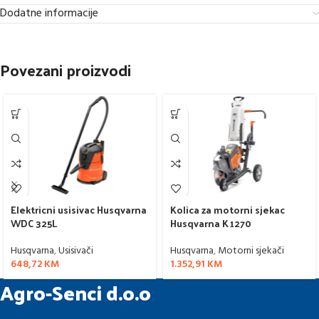
Dodatne informacije
Povezani proizvodi
Elektricni usisivac Husqvarna
Kolica za motorni sjekac
WDC 325L
Husqvarna K 1270
Husqvarna
,
Usisivači
Husqvarna
,
Motorni sjekači
648,72
KM
1.352,91
KM
Agro-Senci d.o.o