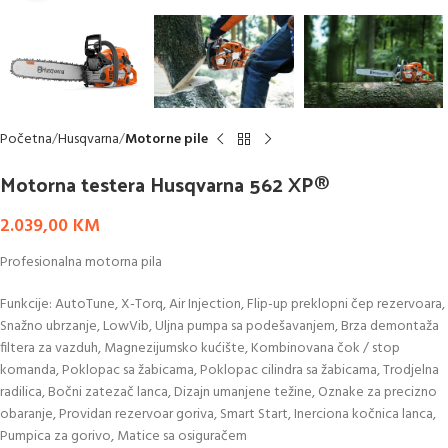
Početna
Husqvarna
Motorne pile
Motorna testera Husqvarna 562 XP®
2.039,00
KM
Profesionalna motorna pila
Funkcije: AutoTune, X-Torq, Air Injection, Flip-up preklopni čep rezervoara,
Snažno ubrzanje, LowVib, Uljna pumpa sa podešavanjem, Brza demontaža
filtera za vazduh, Magnezijumsko kućište, Kombinovana čok / stop
komanda, Poklopac sa žabicama, Poklopac cilindra sa žabicama, Trodjelna
radilica, Bočni zatezač lanca, Dizajn umanjene težine, Oznake za precizno
obaranje, Providan rezervoar goriva, Smart Start, Inerciona kočnica lanca,
Pumpica za gorivo, Matice sa osiguračem