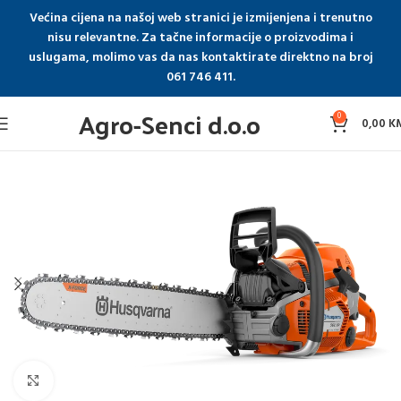
Većina cijena na našoj web stranici je izmijenjena i trenutno
nisu relevantne. Za tačne informacije o proizvodima i
uslugama, molimo vas da nas kontaktirate direktno na broj
061 746 411.
Agro-Senci d.o.o
0
0,00
K
Click to enlarge