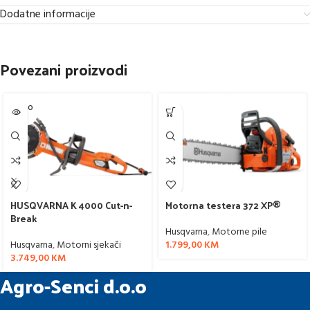
Dodatne informacije
Povezani proizvodi
SOLD O
UT
HUSQVARNA K 4000 Cut-n-
Motorna testera 372 XP®
Break
Husqvarna
,
Motorne pile
Husqvarna
,
Motorni sjekači
1.799,00
KM
3.749,00
KM
Agro-Senci d.o.o