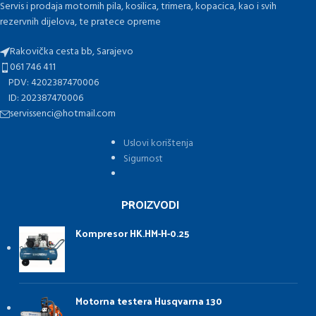
Servis i prodaja motornih pila, kosilica, trimera, kopacica, kao i svih
rezervnih dijelova, te pratece opreme
Rakovička cesta bb, Sarajevo
061 746 411
PDV: 4202387470006
ID: 202387470006
servissenci@hotmail.com
Uslovi korištenja
Sigurnost
PROIZVODI
Kompresor HK.HM-H-0.25
Motorna testera Husqvarna 130