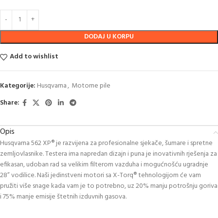
DODAJ U KORPU
Add to wishlist
Kategorije:
Husqvarna
,
Motorne pile
Share:
Opis
Husqvarna 562 XP® je razvijena za profesionalne sjekače, šumare i spretne
zemljovlasnike. Testera ima napredan dizajn i puna je inovativnih rješenja za
efikasan, udoban rad sa velikim filterom vazduha i mogućnošću ugradnje
28” vodilice. Naši jedinstveni motori sa X-Torq® tehnologijom će vam
pružiti više snage kada vam je to potrebno, uz 20% manju potrošnju goriva
i 75% manje emisije štetnih izduvnih gasova.