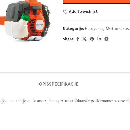
Add to wishlist
Kategorije:
Husqvarna
,
Motorne kos
Share:
OPIS
SPECIFIKACIJE
ljena za zahtjevnu komercijalnu upotrebu. Vrhunske performanse su obezbjeđe