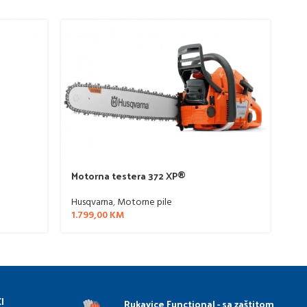
Motorna testera 372 XP®
Mo
Husqvarna
,
Motorne pile
Hu
1.799,00
KM
1.
I
Rukavice Functional - sa zaštitom