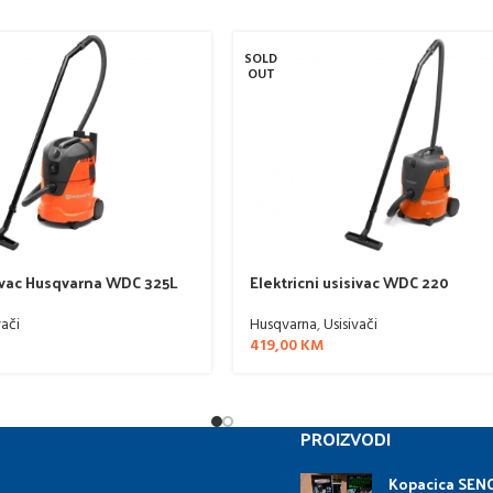
SOLD
OUT
sivac Husqvarna WDC 325L
Elektricni usisivac WDC 220
vači
Husqvarna
,
Usisivači
419,00
KM
PROIZVODI
Kopacica SENC