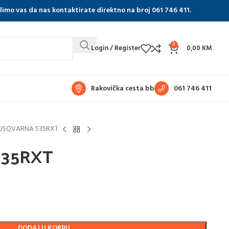
olimo vas da nas kontaktirate direktno na broj 061 746 411.
0
Login / Register
0,00
KM
Rakovička cesta bb
061 746 411
USQVARNA 535RXT
35RXT
DODAJ U KORPU