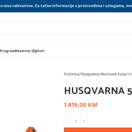
tno nisu relevantne. Za tačne informacije o proizvodima i uslugama, m
 Program
Rezervni dijelovi
Početna
Husqvarna
Motorne kose
H
HUSQVARNA 5
1.419,00
KM