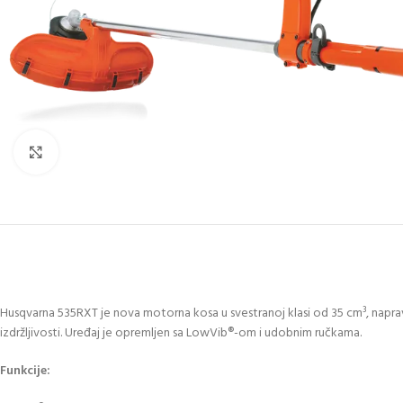
Click to enlarge
Husqvarna 535RXT je nova motorna kosa u svestranoj klasi od 35 cm³, naprav
izdržljivosti. Uređaj je opremljen sa LowVib®-om i udobnim ručkama.
Funkcije: