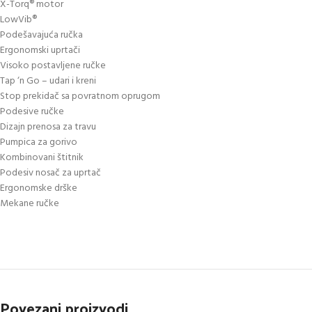
X-Torq® motor
LowVib®
Podešavajuća ručka
Ergonomski uprtači
Visoko postavljene ručke
Tap ‘n Go – udari i kreni
Stop prekidač sa povratnom oprugom
Podesive ručke
Dizajn prenosa za travu
Pumpica za gorivo
Kombinovani štitnik
Podesiv nosač za uprtač
Ergonomske drške
Mekane ručke
Povezani proizvodi