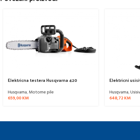
Elektricna testera Husqvarna 420
Elektricni usi
Husqvarna
,
Motorne pile
Husqvarna
,
Usisi
659,00
KM
648,72
KM