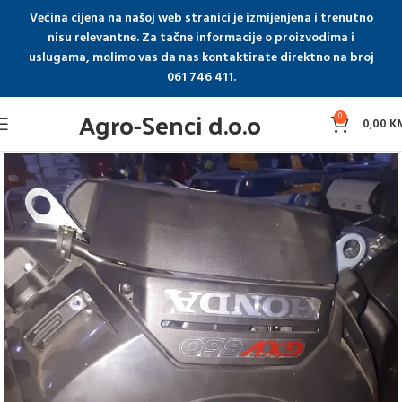
Većina cijena na našoj web stranici je izmijenjena i trenutno
nisu relevantne. Za tačne informacije o proizvodima i
uslugama, molimo vas da nas kontaktirate direktno na broj
061 746 411.
Agro-Senci d.o.o
0
0,00
K