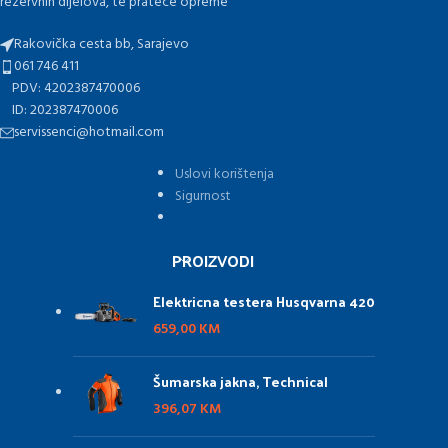
rezervnih dijelova, te pratece opreme
Rakovička cesta bb, Sarajevo
061 746 411
PDV: 4202387470006
ID: 202387470006
servissenci@hotmail.com
Uslovi korištenja
Sigurnost
PROIZVODI
Elektricna testera Husqvarna 420
659,00
KM
Šumarska jakna, Technical
396,07
KM