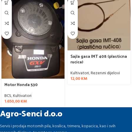
Sajla gasa IMT 408 (plasticna
rucica)
Kultivatori
,
Rezervni dijelovi
12,00
KM
Motor Honda 530
BCS
,
Kultivatori
1.650,00
KM
Agro-Senci d.o.o
Servis i prodaja motornih pila, kosilica, trimera, kopacica, kao i svih