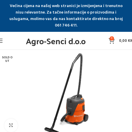
Većina cijena na našoj web stranici je izmijenjena i trenutno
nisu relevantne. Za tačne informacije o proizvodima i
uslugama, molimo vas da nas kontaktirate direktno na broj
061 746 411.
Agro-Senci d.o.o
0
0,00
K
SOLD O
UT
Click to enlarge