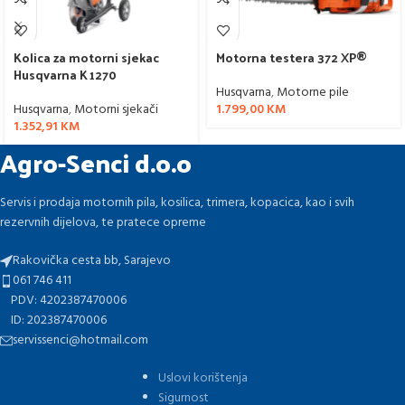
Kolica za motorni sjekac
Motorna testera 372 XP®
Husqvarna K 1270
Husqvarna
,
Motorne pile
Husqvarna
,
Motorni sjekači
1.799,00
KM
1.352,91
KM
Agro-Senci d.o.o
Servis i prodaja motornih pila, kosilica, trimera, kopacica, kao i svih
rezervnih dijelova, te pratece opreme
Rakovička cesta bb, Sarajevo
061 746 411
PDV: 4202387470006
ID: 202387470006
servissenci@hotmail.com
Uslovi korištenja
Sigurnost