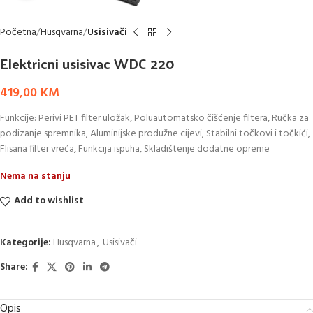
Početna
Husqvarna
Usisivači
Elektricni usisivac WDC 220
419,00
KM
Funkcije: Perivi PET filter uložak, Poluautomatsko čišćenje filtera, Ručka za
podizanje spremnika, Aluminijske produžne cijevi, Stabilni točkovi i točkići,
Flisana filter vreća, Funkcija ispuha, Skladištenje dodatne opreme
Nema na stanju
Add to wishlist
Kategorije:
Husqvarna
,
Usisivači
Share:
Opis