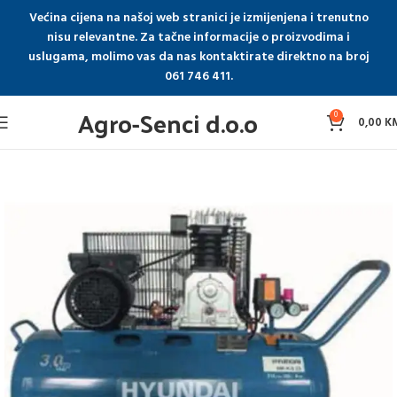
Većina cijena na našoj web stranici je izmijenjena i trenutno
nisu relevantne. Za tačne informacije o proizvodima i
uslugama, molimo vas da nas kontaktirate direktno na broj
061 746 411.
Agro-Senci d.o.o
0
0,00
K