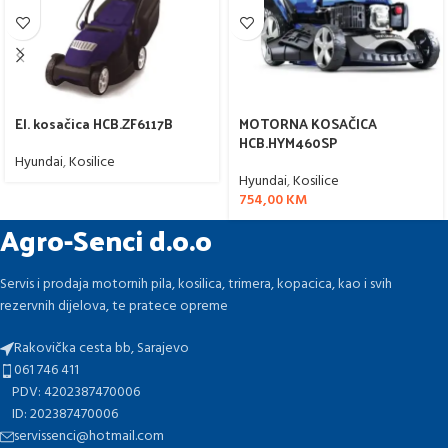
El. kosačica HCB.ZF6117B
MOTORNA KOSAČICA
HCB.HYM460SP
Hyundai
,
Kosilice
Hyundai
,
Kosilice
754,00
KM
Agro-Senci d.o.o
Servis i prodaja motornih pila, kosilica, trimera, kopacica, kao i svih
rezervnih dijelova, te pratece opreme
Rakovička cesta bb, Sarajevo
061 746 411
PDV: 4202387470006
ID: 202387470006
servissenci@hotmail.com