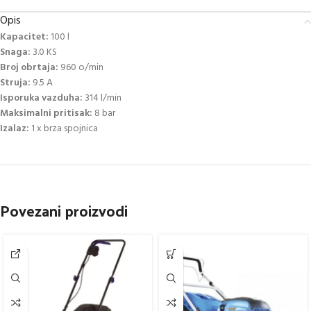
Opis
Kapacitet:
100 l
Snaga:
3.0 KS
Broj obrtaja:
960 o/min
Struja:
9.5 A
Isporuka vazduha:
314 l/min
Maksimalni pritisak:
8 bar
Izalaz:
1 x brza spojnica
Povezani proizvodi