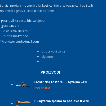
Servis i prodaja motornih pila, kosilica, trimera, kopacica, kao i svih
rezervnih dijelova, te pratece opreme
Rakovička cesta bb, Sarajevo
061 746 411
PDV: 4202387470006
ID: 202387470006
servissenci@hotmail.com
Uslovi korištenja
Sigurnost
PROIZVODI
Elektricna testera Husqvarna 420
659,00
KM
Husqvarna sjekira za poslove u vrtu