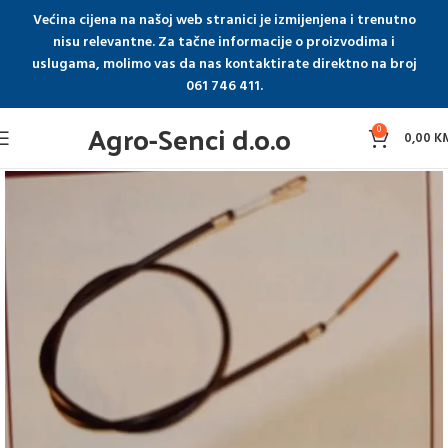
Većina cijena na našoj web stranici je izmijenjena i trenutno
nisu relevantne. Za tačne informacije o proizvodima i
uslugama, molimo vas da nas kontaktirate direktno na broj
061 746 411.
Agro-Senci d.o.o
0
0,00
K