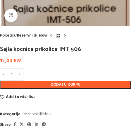
Click to enlarge
Početna
Rezervni dijelovi
Sajla kocnice prikolice IMT 506
12,00
KM
DODAJ U KORPU
Add to wishlist
Kategorija:
Rezervni dijelovi
Share: