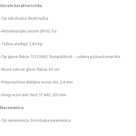
Ostale karakteristike
-Tip rukohvata: Bicikl ručka
-Antivibracijski sistem (AVS): Da
-Težina uređaja: 7,40 kg
-Tip glave flaksa: TECOMEC Bump&Work – udarna poluautomatska
-Rezni zahvat glave flaksa: 43 cm
-Preporučena debljina rezne niti: 2,4 mm
-Drugi rezni alat: Nož 3T ARC 255 mm
Naramenica
-Tip naramenice: Dvostruka naramenica