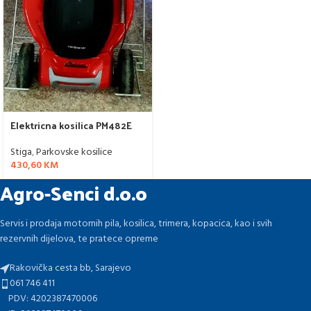
Elektricna kosilica PM482E
Stiga
,
Parkovske kosilice
430,60
KM
Agro-Senci d.o.o
Servis i prodaja motornih pila, kosilica, trimera, kopacica, kao i svih
rezervnih dijelova, te pratece opreme
Rakovička cesta bb, Sarajevo
061 746 411
PDV: 4202387470006