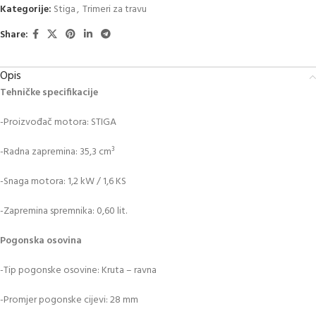
Kategorije:
Stiga
,
Trimeri za travu
Share:
Opis
Tehničke specifikacije
-Proizvođač motora: STIGA
-Radna zapremina: 35,3 cm³
-Snaga motora: 1,2 kW / 1,6 KS
-Zapremina spremnika: 0,60 lit.
Pogonska osovina
-Tip pogonske osovine: Kruta – ravna
-Promjer pogonske cijevi: 28 mm