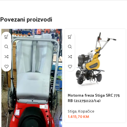
Povezani proizvodi
Motorna freza Stiga SRC 775
RB (212751122/14)
Stiga
,
Kopačice
1.415,70
KM