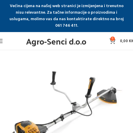
Većina cijena na našoj web stranici je izmijenjena i trenutno
nisu relevantne. Za tačne informacije o proizvodima i
uslugama, molimo vas da nas kontaktirate direktno na broj
061 746 411.
Agro-Senci d.o.o
0
0,00
K