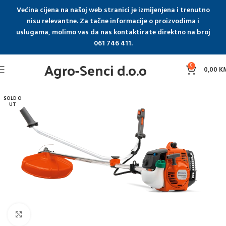
Većina cijena na našoj web stranici je izmijenjena i trenutno
nisu relevantne. Za tačne informacije o proizvodima i
uslugama, molimo vas da nas kontaktirate direktno na broj
061 746 411.
Agro-Senci d.o.o
0
0,00
K
SOLD O
UT
Click to enlarge