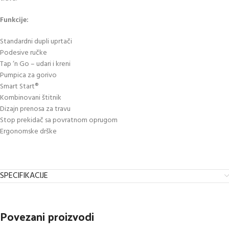
Funkcije:
Standardni dupli uprtači
Podesive ručke
Tap ‘n Go – udari i kreni
Pumpica za gorivo
Smart Start®
Kombinovani štitnik
Dizajn prenosa za travu
Stop prekidač sa povratnom oprugom
Ergonomske drške
SPECIFIKACIJE
Povezani proizvodi