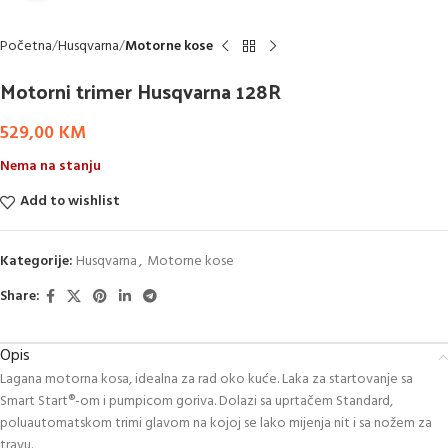
Početna
Husqvarna
Motorne kose
Motorni trimer Husqvarna 128R
529,00
KM
Nema na stanju
Add to wishlist
Kategorije:
Husqvarna
,
Motorne kose
Share:
Opis
Lagana motorna kosa, idealna za rad oko kuće. Laka za startovanje sa
Smart Start®-om i pumpicom goriva. Dolazi sa uprtačem Standard,
poluautomatskom trimi glavom na kojoj se lako mijenja nit i sa nožem za
travu.