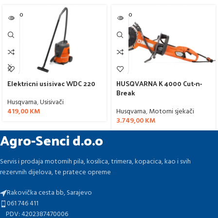
SOLD O
SOLD O
UT
UT
Elektricni usisivac WDC 220
HUSQVARNA K 4000 Cut-n-
Break
Husqvarna
,
Usisivači
419,00
KM
Husqvarna
,
Motorni sjekači
3.749,00
KM
Agro-Senci d.o.o
Servis i prodaja motornih pila, kosilica, trimera, kopacica, kao i svih
rezervnih dijelova, te pratece opreme
Rakovička cesta bb, Sarajevo
061 746 411
PDV: 4202387470006