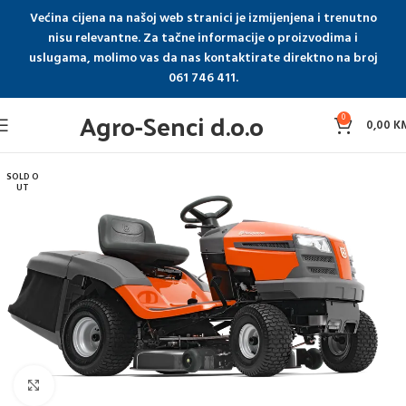
Većina cijena na našoj web stranici je izmijenjena i trenutno
nisu relevantne. Za tačne informacije o proizvodima i
uslugama, molimo vas da nas kontaktirate direktno na broj
061 746 411.
Agro-Senci d.o.o
0
0,00
K
SOLD O
UT
Click to enlarge