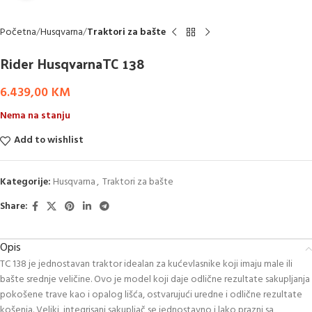
Početna
Husqvarna
Traktori za bašte
Rider HusqvarnaTC 138
6.439,00
KM
Nema na stanju
Add to wishlist
Kategorije:
Husqvarna
,
Traktori za bašte
Share:
Opis
TC 138 je jednostavan traktor idealan za kućevlasnike koji imaju male ili
bašte srednje veličine. Ovo je model koji daje odlične rezultate sakupljanja
pokošene trave kao i opalog lišća, ostvarujući uredne i odlične rezultate
košenja. Veliki, integrisani sakupljač se jednostavno i lako prazni sa