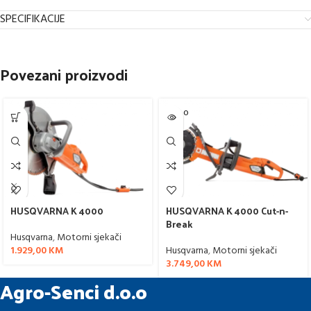
SPECIFIKACIJE
Povezani proizvodi
SOLD O
UT
HUSQVARNA K 4000
HUSQVARNA K 4000 Cut-n-
Break
Husqvarna
,
Motorni sjekači
1.929,00
KM
Husqvarna
,
Motorni sjekači
3.749,00
KM
Agro-Senci d.o.o