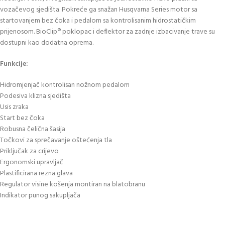
vozačevog sjedišta. Pokreće ga snažan Husqvarna Series motor sa
startovanjem bez čoka i pedalom sa kontrolisanim hidrostatičkim
prijenosom. BioClip® poklopac i deflektor za zadnje izbacivanje trave su
dostupni kao dodatna oprema.
Funkcije:
Hidromjenjač kontrolisan nožnom pedalom
Podesiva klizna sjedišta
Usis zraka
Start bez čoka
Robusna čelična šasija
Točkovi za sprečavanje oštećenja tla
Priključak za crijevo
Ergonomski upravljač
Plastificirana rezna glava
Regulator visine košenja montiran na blatobranu
Indikator punog sakupljača