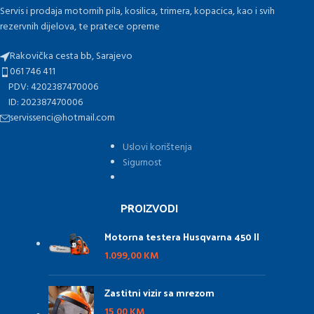
Servis i prodaja motornih pila, kosilica, trimera, kopacica, kao i svih
rezervnih dijelova, te pratece opreme
Rakovička cesta bb, Sarajevo
061 746 411
PDV: 4202387470006
ID: 202387470006
servissenci@hotmail.com
Uslovi korištenja
Sigurnost
PROIZVODI
Motorna testera Husqvarna 450 II
1.099,00
KM
Zastitni vizir sa mrezom
15,00
KM