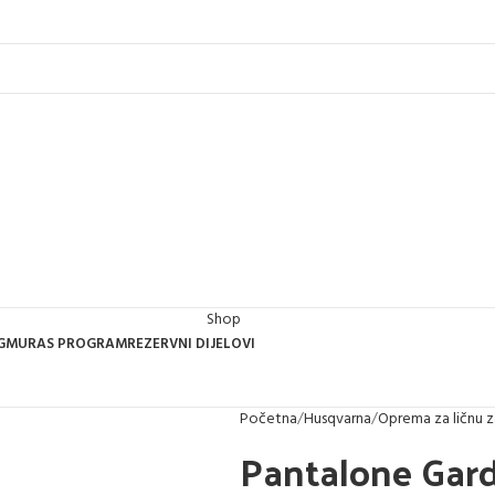
Shop
GMUR
AS PROGRAM
REZERVNI DIJELOVI
Početna
Husqvarna
Oprema za ličnu z
Pantalone Gar