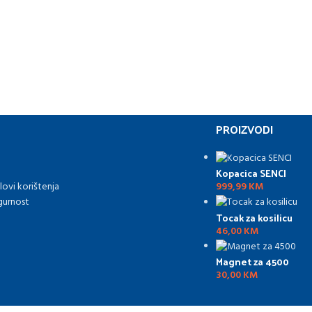
PROIZVODI
Kopacica SENCI
lovi korištenja
999,99
KM
gurnost
Tocak za kosilicu
46,00
KM
Magnet za 4500
30,00
KM