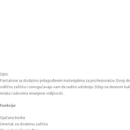
Opis
Pantalone sa dodatno prilagođenim materijalima za profesionalce. Donji dio
odličnu zaštitu i omogućavaju vam da radite udobnije. Džep na desnom kuku 
mraku i uslovima smanjene vidljivosti.
Funkcije:
Ojačana bedra
Umetak za dodatnu zaštitu