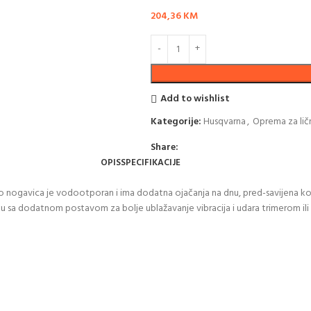
204,36
KM
Add to wishlist
Kategorije:
Husqvarna
,
Oprema za lič
Share:
OPIS
SPECIFIKACIJE
 nogavica je vodootporan i ima dodatna ojačanja na dnu, pred-savijena kolje
sa dodatnom postavom za bolje ublažavanje vibracija i udara trimerom ili m