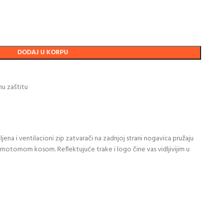
DODAJ U KORPU
nu zaštitu
na i ventilacioni zip zatvarači na zadnjoj strani nogavica pružaju
otornom kosom. Reflektujuće trake i logo čine vas vidljivijim u