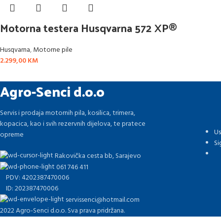
Motorna testera Husqvarna 572 XP®
Husqvarna
,
Motorne pile
2.299,00
KM
Agro-Senci d.o.o
Servis i prodaja motornih pila, kosilica, trimera,
kopacica, kao i svih rezervnih dijelova, te pratece
Us
opreme
Si
Rakovička cesta bb, Sarajevo
061 746 411
PDV: 4202387470006
ID: 202387470006
servissenci@hotmail.com
2022 Agro-Senci d.o.o. Sva prava pridržana.