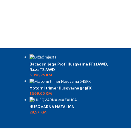
Bacac snijega Profi Husqvarna PF21AWD,
R422TS AWD
5.096,75
KM
Motorni trimer Husqvarna 545FX
1.569,00
KM
HUSQVARNA MAZALICA
28,57
KM