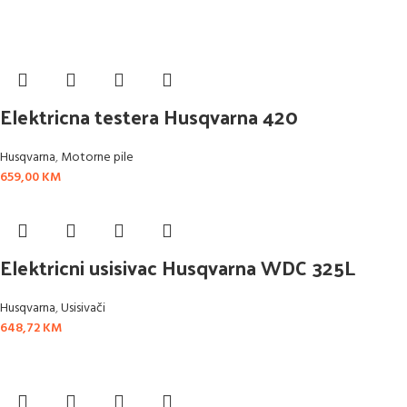
Elektricna testera Husqvarna 420
Husqvarna
,
Motorne pile
659,00
KM
Elektricni usisivac Husqvarna WDC 325L
Husqvarna
,
Usisivači
648,72
KM