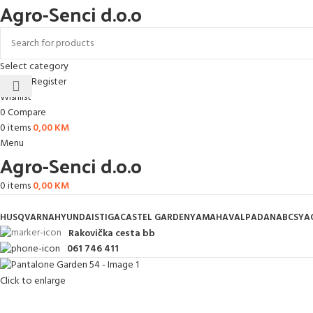
Agro-Senci d.o.o
Select category
Login / Register
Wishlist
0
Compare
0
items
0,00
KM
Menu
Agro-Senci d.o.o
0
items
0,00
KM
HUSQVARNA
HYUNDAI
STIGA
CASTEL GARDEN
YAMAHA
VALPADANA
BCS
YA
Rakovička cesta bb
061 746 411
Click to enlarge