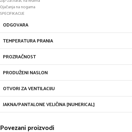
Zip-zatvarač na leđima
Ojačanja na nogama
SPECIFIKACIJE
ODGOVARA
TEMPERATURA PRANJA
PROZRAČNOST
PRODUŽENI NASLON
OTVORI ZA VENTILACIJU
JAKNA/PANTALONE VELIČINA [NUMERICAL]
Povezani proizvodi