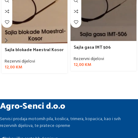
Sajla gasa IMT 506
Sajla blokade Maestral Kosor
Rezervni dijelovi
Rezervni dijelovi
12,00
KM
12,00
KM
Agro-Senci d.o.o
Servis i prodaja motornih pila, kosilica, trimera, kopacica, kao i svih
rezervnih dijelova, te pratece opreme