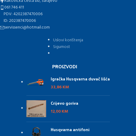
Rakovička cesta bb, Sarajevo
061 746 411
PDV: 4202387470006
ID: 202387470006
servissenci@hotmail.com
Uslovi korištenja
Sigurnost
PROIZVODI
Igračka Husqvarna duvač lišća
33,86
KM
Crijevo goriva
12,00
KM
Husqvarna antifoni