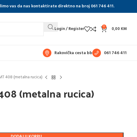
olimo vas da nas kontaktirate direktno na broj 061 746 411.
0
Login / Register
0,00
KM
Rakovička cesta bb
061 746 411
IMT 408 (metalna rucica)
408 (metalna rucica)
DODAJ U KORPU