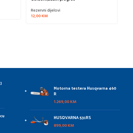
Rezervni dijelovi
Rez
12,00
KM
12
I
Motorna testera Husqvarna 460
R
1.269,00
KM
icu
HUSQVARNA 531RS
899,00
KM