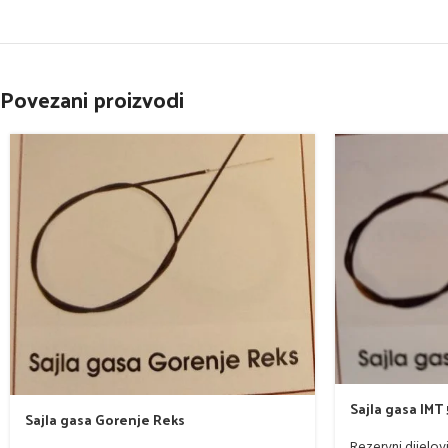
Povezani proizvodi
Sajla gasa IMT
Sajla gasa Gorenje Reks
Rezervni dijelov