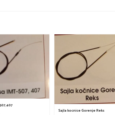
 507,407
Sajla kocnice Gorenje Reks
i