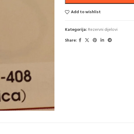
Add to wishlist
Kategorija:
Rezervni dijelovi
Share: