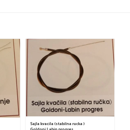
Sajla kvacila (stabilna rucka )
Goldoni,Labin progres
Sa