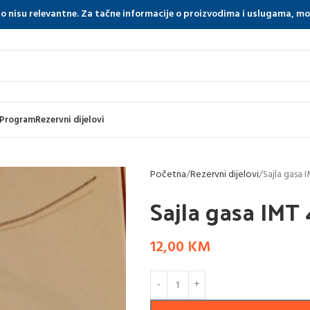
tno nisu relevantne. Za tačne informacije o proizvodima i uslugama, m
 Program
Rezervni dijelovi
Početna
Rezervni dijelovi
Sajla gasa 
Sajla gasa IMT 
12,00
KM