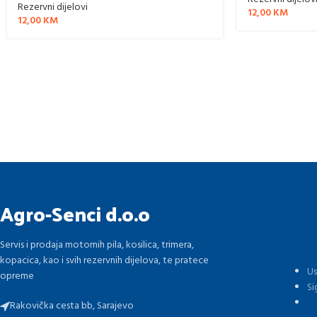
Rezervni dijelovi
12,00
KM
12,00
KM
Agro-Senci d.o.o
Servis i prodaja motornih pila, kosilica, trimera,
kopacica, kao i svih rezervnih dijelova, te pratece
Us
opreme
Si
Rakovička cesta bb, Sarajevo