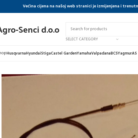
Većina cijena na našoj web stranici je izmijenjena i trenu
Agro-Senci d.o.o
SELECT CATEGORY
hop
Husqvarna
Hyundai
Stiga
Castel Garden
Yamaha
Valpadana
BCS
Yagmur
AS