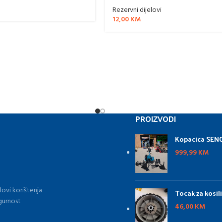
Rezervni dijelovi
12,00
KM
PROIZVODI
Kopacica SENC
999,99
KM
lovi korištenja
Tocak za kosil
gurnost
46,00
KM