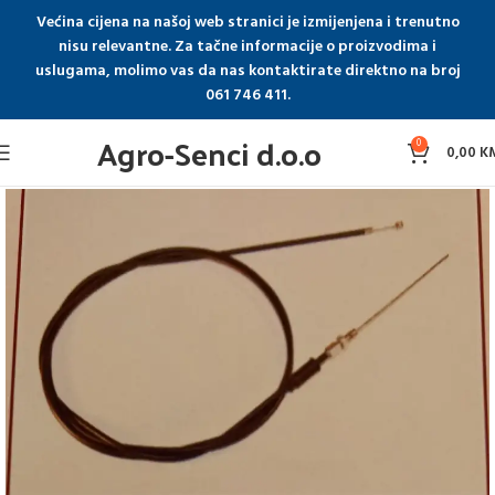
Većina cijena na našoj web stranici je izmijenjena i trenutno
nisu relevantne. Za tačne informacije o proizvodima i
uslugama, molimo vas da nas kontaktirate direktno na broj
061 746 411.
Agro-Senci d.o.o
0
0,00
K