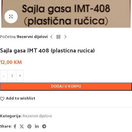
Click to enlarge
Početna
Rezervni dijelovi
Sajla gasa IMT 408 (plasticna rucica)
12,00
KM
DODAJ U KORPU
Add to wishlist
Kategorija:
Rezervni dijelovi
Share: