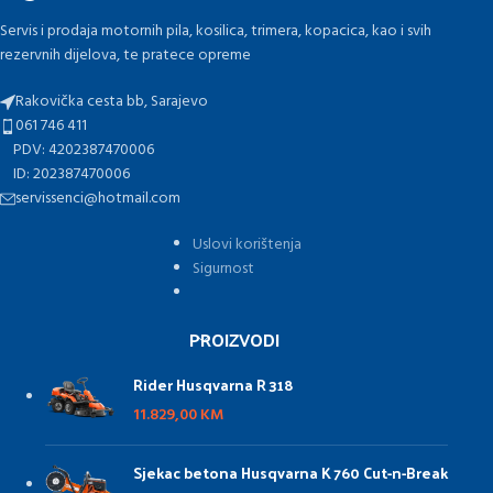
Servis i prodaja motornih pila, kosilica, trimera, kopacica, kao i svih
rezervnih dijelova, te pratece opreme
Rakovička cesta bb, Sarajevo
061 746 411
PDV: 4202387470006
ID: 202387470006
servissenci@hotmail.com
Uslovi korištenja
Sigurnost
PROIZVODI
Rider Husqvarna R 318
11.829,00
KM
Sjekac betona Husqvarna K 760 Cut-n-Break