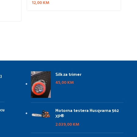
12,00
KM
Silk za trimer
I
45,00
KM
icu
Motorna testera Husqvarna 562
XP®
2.039,00
KM