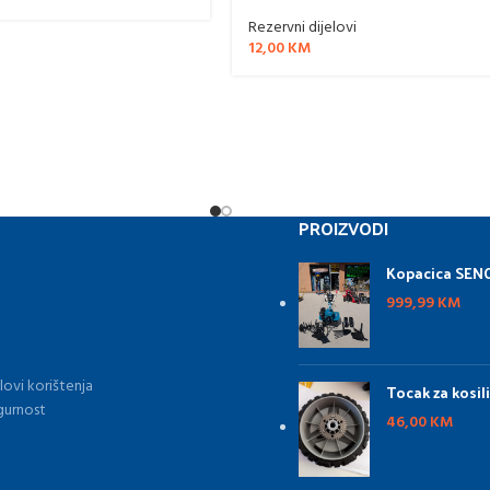
Rezervni dijelovi
12,00
KM
PROIZVODI
Kopacica SENC
999,99
KM
lovi korištenja
Tocak za kosil
gurnost
46,00
KM