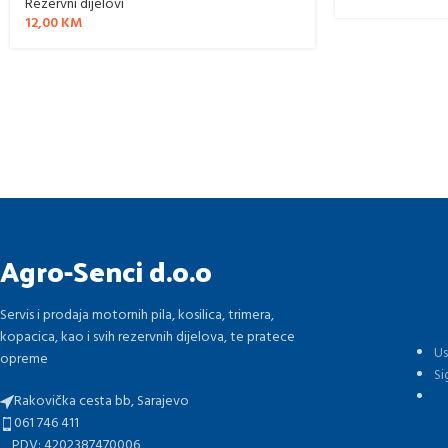
Rezervni dijelovi
12,00
KM
Agro-Senci d.o.o
Servis i prodaja motornih pila, kosilica, trimera,
kopacica, kao i svih rezervnih dijelova, te pratece
Us
opreme
Si
Rakovička cesta bb, Sarajevo
061 746 411
PDV: 4202387470006