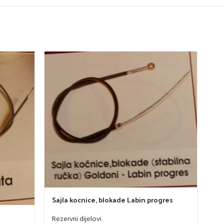
Saj
Sajla kocnice, blokade Labin progres
Rez
Rezervni dijelovi
12