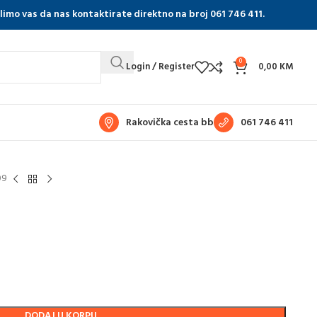
olimo vas da nas kontaktirate direktno na broj 061 746 411.
0
Login / Register
0,00
KM
Rakovička cesta bb
061 746 411
09
DODAJ U KORPU