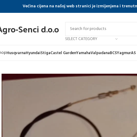
Većina cijena na našoj web stranici je izmijenjena i trenu
Agro-Senci d.o.o
SELECT CATEGORY
hop
Husqvarna
Hyundai
Stiga
Castel Garden
Yamaha
Valpadana
BCS
Yagmur
AS