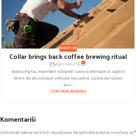
FURNITURE
Collar brings back coffee brewing ritual
0
Agro Senci
Adipiscing hac imperdiet id blandit varius scelerisque at sagittis
libero dui dis volutpat vehicula mus sed ut. Lacinia dui rutrum
arcu...
CONTINUE READING
Komentariši
*
Vaša email adresa neće biti objavljivana.
Neophodna polja su označena sa