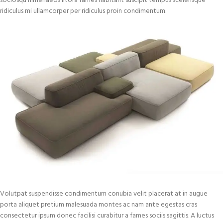
sociosqu himenaeos litora fames habitant suscipit tempus scelerisque
ridiculus mi ullamcorper per ridiculus proin condimentum.
Volutpat suspendisse condimentum conubia velit placerat at in augue
porta aliquet pretium malesuada montes ac nam ante egestas cras
consectetur ipsum donec facilisi curabitur a fames sociis sagittis. A luctus