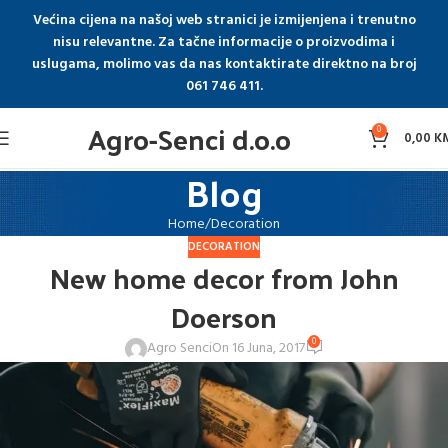
Većina cijena na našoj web stranici je izmijenjena i trenutno
nisu relevantne. Za tačne informacije o proizvodima i
uslugama, molimo vas da nas kontaktirate direktno na broj
061 746 411.
Agro-Senci d.o.o
0
0,00
K
Blog
Home
Decoration
DECORATION
New home decor from John
Doerson
0
Agro Senci
On 16 Juna, 2017