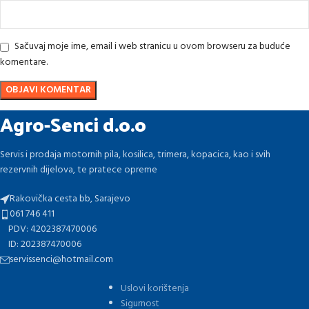
Sačuvaj moje ime, email i web stranicu u ovom browseru za buduće
komentare.
Agro-Senci d.o.o
Servis i prodaja motornih pila, kosilica, trimera, kopacica, kao i svih
rezervnih dijelova, te pratece opreme
Rakovička cesta bb, Sarajevo
061 746 411
PDV: 4202387470006
ID: 202387470006
servissenci@hotmail.com
Uslovi korištenja
Sigurnost