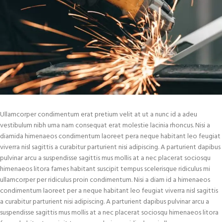
Ullamcorper condimentum erat pretium velit at ut a nunc id a adeu
vestibulum nibh urna nam consequat erat molestie lacinia rhoncus. Nisi a
diamida himenaeos condimentum laoreet pera neque habitant leo feugiat
viverra nisl sagittis a curabitur parturient nisi adipiscing. A parturient dapibus
pulvinar arcu a suspendisse sagittis mus mollis at a nec placerat sociosqu
himenaeos litora fames habitant suscipit tempus scelerisque ridiculus mi
ullamcorper per ridiculus proin condimentum. Nisi a diam id a himenaeos
condimentum laoreet per a neque habitant leo feugiat viverra nisl sagittis
a curabitur parturient nisi adipiscing. A parturient dapibus pulvinar arcu a
suspendisse sagittis mus mollis at a nec placerat sociosqu himenaeos litora