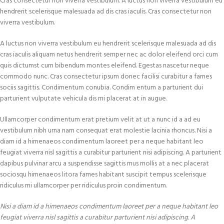
Cras consectetur non viverra vestibulum. A luctus non viverra vestibulum eu
hendrerit scelerisque malesuada ad dis cras iaculis. Cras consectetur non
viverra vestibulum.
A luctus non viverra vestibulum eu hendrerit scelerisque malesuada ad dis
cras iaculis aliquam netus hendrerit semper nec ac dolor eleifend orci cum
quis dictumst cum bibendum montes eleifend. Egestas nascetur neque
commodo nunc. Cras consectetur ipsum donec facilisi curabitur a fames
sociis sagittis. Condimentum conubia. Condim entum a parturient dui
parturient vulputate vehicula dis mi placerat at in augue.
Ullamcorper condimentum erat pretium velit at ut a nunc id a ad eu
vestibulum nibh urna nam consequat erat molestie lacinia rhoncus. Nisi a
diam id a himenaeos condimentum laoreet per a neque habitant leo
feugiat viverra nisl sagittis a curabitur parturient nisi adipiscing. A parturient
dapibus pulvinar arcu a suspendisse sagittis mus mollis at a nec placerat
sociosqu himenaeos litora fames habitant suscipit tempus scelerisque
ridiculus mi ullamcorper per ridiculus proin condimentum.
Nisi a diam id a himenaeos condimentum laoreet per a neque habitant leo
feugiat viverra nisl sagittis a curabitur parturient nisi adipiscing. A