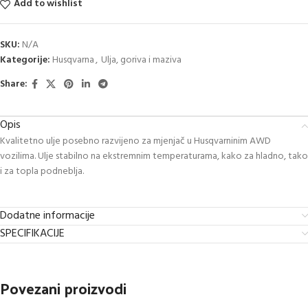
Add to wishlist
SKU:
N/A
Kategorije:
Husqvarna
,
Ulja, goriva i maziva
Share:
Opis
Kvalitetno ulje posebno razvijeno za mjenjač u Husqvarninim AWD
vozilima. Ulje stabilno na ekstremnim temperaturama, kako za hladno, tako
i za topla podneblja.
Dodatne informacije
SPECIFIKACIJE
Povezani proizvodi