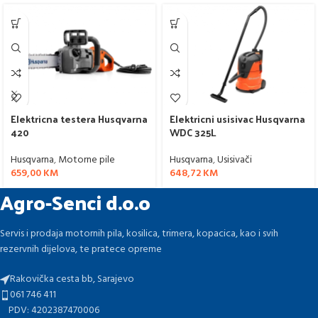
Elektricna testera Husqvarna
Elektricni usisivac Husqvarna
420
WDC 325L
Husqvarna
,
Motorne pile
Husqvarna
,
Usisivači
659,00
KM
648,72
KM
Agro-Senci d.o.o
Servis i prodaja motornih pila, kosilica, trimera, kopacica, kao i svih
rezervnih dijelova, te pratece opreme
Rakovička cesta bb, Sarajevo
061 746 411
PDV: 4202387470006