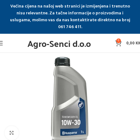
Većina cijena na našoj web stranici je izmijenjena i trenutno
nisu relevantne. Za tačne informacije o proizvodima i
uslugama, molimo vas da nas kontaktirate direktno na broj
061 746 411.
Agro-Senci d.o.o
0
0,00
K
Click to enlarge