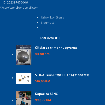
ID: 202387470006
servissenci@hotmail.com
Uslovi korištenja
Sigurnost
PROIZVODI
Cikular za trimer Husqvarna
44,00
KM
STIGA Trimer 252 D (287421002/17)
516,09
KM
Kopacica SENCI
999,99
KM