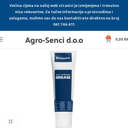
Većina cijena na našoj web stranici je izmijenjena i trenutno
nisu relevantne. Za tačne informacije o proizvodima i
uslugama, molimo vas da nas kontaktirate direktno na broj
061 746 411.
Agro-Senci d.o.o
0
0,00
K
Click to enlarge