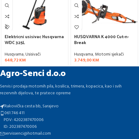
Elektricni usisivac Husqvarna
HUSQVARNA K 4000 Cut-n-
WDC 325L
Break
Husqvarna
,
Usisivači
Husqvarna
,
Motorni sjekači
648,72
KM
3.749,00
KM
Agro-Senci d.o.o
Servis i prodaja motornih pila, kosilica, trimera, kopacica, kao i svih
rezervnih dijelova, te pratece opreme
Rakovička cesta bb, Sarajevo
061 746 411
PDV: 4202387470006
ID: 202387470006
servissenci@hotmail.com