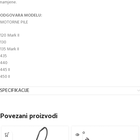
namjene.
ODGOVARA MODELU:
MOTORNE PILE
120 Mark II
130
135 Mark II
435
440
445 II
450 II
SPECIFIKACIJE
Povezani proizvodi
SOLD O
UT