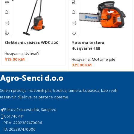
SOLD O
UT
Elektricni usisivac WDC 220
Motorna testera
Husqvarna 435
Husqvarna
,
Usisivači
419,00
KM
Husqvarna
,
Motorne pile
929,00
KM
Agro-Senci d.o.o
Servis i prodaja motornih pila, kosilica, trimera, kopacica, kao i svih
rezervnih dijelova, te pratece opreme
Rakovička cesta bb, Sarajevo
061 746 411
PDV: 4202387470006
ID: 202387470006