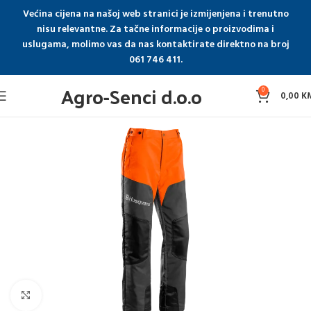
Većina cijena na našoj web stranici je izmijenjena i trenutno
nisu relevantne. Za tačne informacije o proizvodima i
uslugama, molimo vas da nas kontaktirate direktno na broj
061 746 411.
Agro-Senci d.o.o
0
0,00
K
Click to enlarge