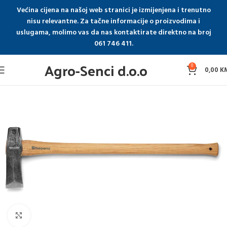
Većina cijena na našoj web stranici je izmijenjena i trenutno
nisu relevantne. Za tačne informacije o proizvodima i
uslugama, molimo vas da nas kontaktirate direktno na broj
061 746 411.
Agro-Senci d.o.o
0
0,00
K
Click to enlarge