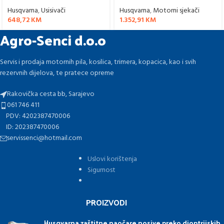
Husqvarna
,
Usisivači
Husqvarna
,
Motorni sjekači
648,72
KM
1.352,91
KM
Agro-Senci d.o.o
Servis i prodaja motornih pila, kosilica, trimera, kopacica, kao i svih
rezervnih dijelova, te pratece opreme
Rakovička cesta bb, Sarajevo
061 746 411
PDV: 4202387470006
ID: 202387470006
servissenci@hotmail.com
Uslovi korištenja
Sigurnost
PROIZVODI
Husqvarna zaštitne naočare nosive preko dioptrijskih