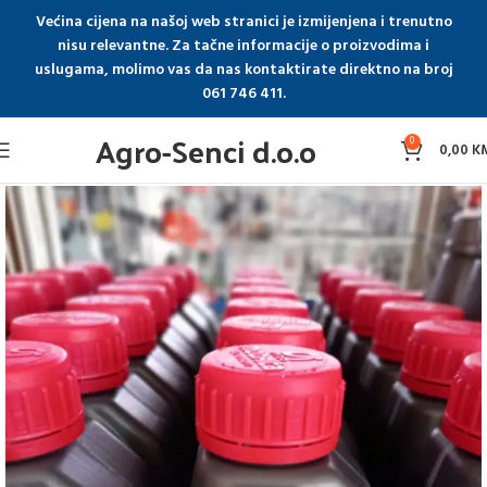
Većina cijena na našoj web stranici je izmijenjena i trenutno
nisu relevantne. Za tačne informacije o proizvodima i
uslugama, molimo vas da nas kontaktirate direktno na broj
061 746 411.
Agro-Senci d.o.o
0
0,00
K