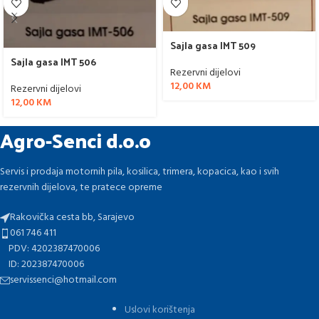
Sajla gasa IMT 509
Sajla gasa IMT 506
Rezervni dijelovi
12,00
KM
Rezervni dijelovi
12,00
KM
Agro-Senci d.o.o
Servis i prodaja motornih pila, kosilica, trimera, kopacica, kao i svih
rezervnih dijelova, te pratece opreme
Rakovička cesta bb, Sarajevo
061 746 411
PDV: 4202387470006
ID: 202387470006
servissenci@hotmail.com
Uslovi korištenja